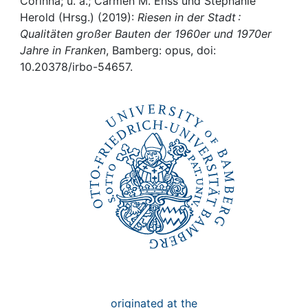
Awards
Corinna; u. a.; Carmen M. Enss und Stephanie
Herold (Hrsg.) (2019):
Riesen in der Stadt :
Qualitäten großer Bauten der 1960er und 1970er
My FIS
Jahre in Franken
, Bamberg: opus, doi:
10.20378/irbo-54657.
Help
originated at the