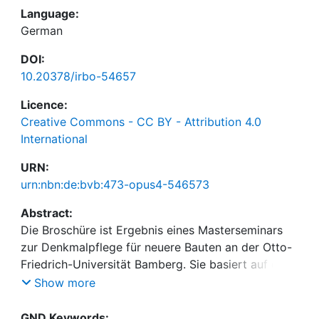
Language:
German
DOI:
10.20378/irbo-54657
Licence:
Creative Commons - CC BY - Attribution 4.0
International
URN:
urn:nbn:de:bvb:473-opus4-546573
Abstract:
Die Broschüre ist Ergebnis eines Masterseminars
zur Denkmalpflege für neuere Bauten an der Otto-
Friedrich-Universität Bamberg. Sie basiert auf den
ertragreichen Recherchen der Studierenden zu 11
Show more
Fallbeispielen in Franken (nördliches Bayern). Sie
enthält Baubeschreibungen, historische und
GND Keywords: