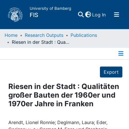
University of Bamberg
(current)
FIS
Log In
Home
Home
Research Outputs
Publications
Riesen in der Stadt : Qualitäten großer Bauten der 1960er und 1970er Jahre in Franken
Publications
Details
Research Data
Export
Projects
Riesen in der Stadt : Qualitäten
großer Bauten der 1960er und
People
1970er Jahre in Franken
Institutions
Arendt, Lionel Ronnie; Deglmann, Laura; Eder,