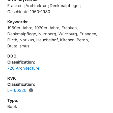
aktuelle Fotos sowie Grundrisse der Gebäude.
Franken
;
Architektur
;
Denkmalpflege
;
Geschichte 1960-1980
Keywords:
1960er Jahre, 1970er Jahre, Franken,
Denkmalpflege, Nürnberg, Würzburg, Erlangen,
Fürth, Norikus, Heuchelhof, Kirchen, Beton,
Brutalismus
DDC
Classification:
720 Architecture
RVK
Classification:
LH 60320
Type:
Book