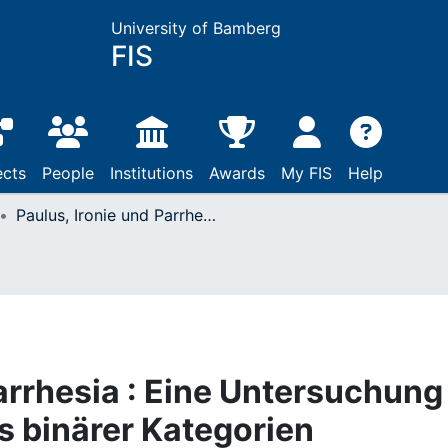
University of Bamberg
FIS
ects
People
Institutions
Awards
My FIS
Help
Paulus, Ironie und Parrhesia : Eine Untersuchung zur Wahrheit jenseits binärer Kategorien
arrhesia : Eine Untersuchung
s binärer Kategorien