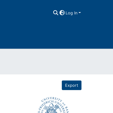
Log In
Export