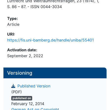
Luftrecht und Weltraumrechtsfragen, 23 (1974), 1,
S. 86 – 87. - ISSN 0044-3034
Type:
Article
URI:
https://fis.uni-bamberg.de/handle/uniba/55401
Activation date:
September 2, 2022
Versioning
Published Version
(PDF)
published on
February 12, 2014
German Act on Copyright