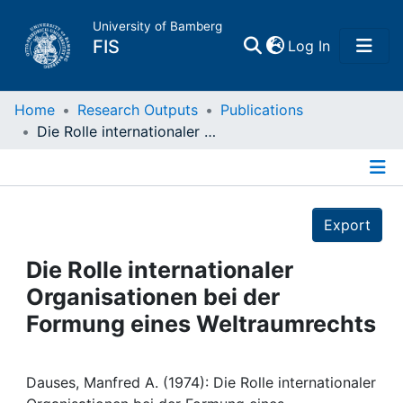
University of Bamberg
(current)
FIS
Log In
Home
Home
Research Outputs
Publications
Die Rolle internationaler Organisationen bei der Formung eines Weltraumrechts
Publications
Details
Research Data
Export
Projects
Die Rolle internationaler
Organisationen bei der
People
Formung eines Weltraumrechts
Institutions
Dauses, Manfred A. (1974): Die Rolle internationaler