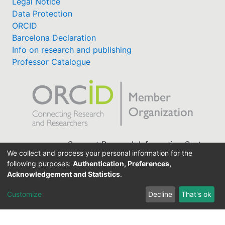
Legal Notice
Data Protection
ORCID
Barcelona Declaration
Info on research and publishing
Professor Catalogue
Support Research Information System
We collect and process your personal information for the
fis(at)uni-bamberg.de
following purposes:
Authentication, Preferences,
University Library
Acknowledgement and Statistics
.
(0951) 863-1568
Customize
Decline
That's ok
Built with
DSpace-CRIS software