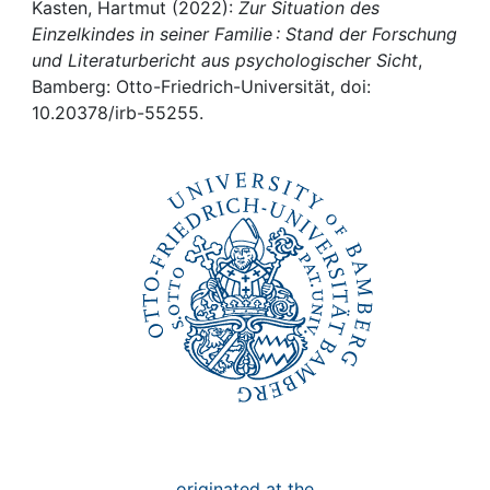
Awards
Kasten, Hartmut (2022):
Zur Situation des
Einzelkindes in seiner Familie : Stand der Forschung
My FIS
und Literaturbericht aus psychologischer Sicht
,
Bamberg: Otto-Friedrich-Universität, doi:
10.20378/irb-55255.
Help
originated at the