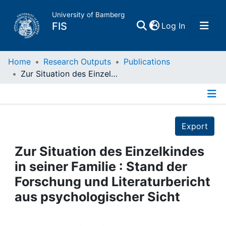
University of Bamberg
(current)
FIS
Log In
Home
Home
Research Outputs
Publications
Zur Situation des Einzelkindes in seiner Familie : Stand der Forschung und Literaturbericht aus psychologischer Sicht
Publications
Details
Research Data
Export
Projects
Zur Situation des Einzelkindes
in seiner Familie : Stand der
People
Forschung und Literaturbericht
aus psychologischer Sicht
Institutions