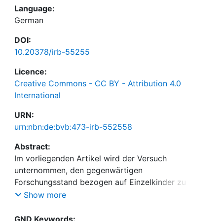
Language:
German
DOI:
10.20378/irb-55255
Licence:
Creative Commons - CC BY - Attribution 4.0
International
URN:
urn:nbn:de:bvb:473-irb-552558
Abstract:
Im vorliegenden Artikel wird der Versuch
unternommen, den gegenwärtigen
Forschungsstand bezogen auf Einzelkinder zu
dokumentieren und nachzuprüfen, inwieweit die
Show more
verbreiteten, populären Ansichten über
Einzelkinder und die behaupteten negativen
GND Keywords: