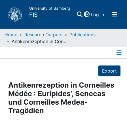
University of Bamberg
(current)
FIS
Log In
Home
Home
Research Outputs
Publications
Antikenrezeption in Corneilles Médée : Euripides’, Senecas und Corneilles Medea-Tragödien
Publications
Details
Research Data
Export
Projects
Antikenrezeption in Corneilles
Médée : Euripides’, Senecas
People
und Corneilles Medea-
Tragödien
Institutions