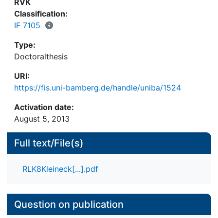
spielt die direkte Rezeption der senecanischen
RVK
Tragödie eine wichtige Rolle für das klassische
Classification:
französische Drama, doch Form und dramatische
IF 7105
Technik resultierten vor allem aus der
Type:
Beschäftigung mit antiken Poetiken.
Doctoralthesis
URI:
https://fis.uni-bamberg.de/handle/uniba/1524
Activation date:
August 5, 2013
Full text/File(s)
RLK8Kleineck[...].pdf
Question on publication