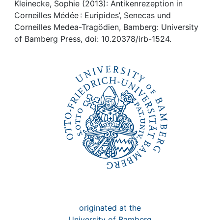
Awards
Kleinecke, Sophie (2013): Antikenrezeption in
Corneilles Médée : Euripides’, Senecas und
My FIS
Corneilles Medea-Tragödien, Bamberg: University
of Bamberg Press, doi: 10.20378/irb-1524.
Help
originated at the
University of Bamberg