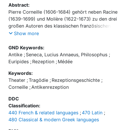
Abstract:
Pierre Corneille (1606-1684) gehört neben Racine
(1639-1699) und Molière (1622-1673) zu den drei
großen Autoren des klassischen französischen
Theaters. Seine erste Tragödie "Médée" wurde von
Show more
Publikum und Kritikern zurückgewiesen. Corneille
hatte seinen typischen Stil noch nicht entwickelt:
GND Keywords:
Das Drama oszilliert zwischen Komödie und
Antike
;
Seneca, Lucius Annaeus, Philosophus
;
Tragödie, ist einerseits dem Handlungstheater des
Euripides
;
Rezeption
;
Médée
Barock verpflichtet und wahrt andererseits die
Keywords:
Einheiten der "doctrine classique". Der französische
Theater
;
Tragödie
;
Rezeptionsgeschichte
;
Dramatiker rezipiert in seinem Stück den
Corneille
;
Antikenrezeption
griechischen Tragiker Euripides (480-406 v. Chr.)
und den römischen Autor Seneca (1-65 n. Chr.).
DDC
Classification:
440 French & related languages
;
470 Latin
;
Dieses Buch soll einen Beitrag zum besseren
480 Classical & modern Greek languages
Verständnis der französischen Klassik leisten: Zwar