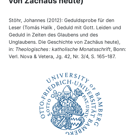
von Zachäus heute)
Awards
My FIS
Stöhr, Johannes (2012): Geduldsprobe für den
Leser (Tomás Halík , Geduld mit Gott. Leiden und
Help
Geduld in Zeiten des Glaubens und des
Unglaubens. Die Geschichte von Zachäus heute),
in:
Theologisches : katholische Monatsschrift
, Bonn:
Verl. Nova & Vetera, Jg. 42, Nr. 3/4, S. 165–187.