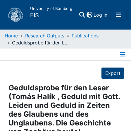
University of Bamberg
(current)
FIS
Log In
Home
Home
Research Outputs
Publications
Geduldsprobe für den Leser (Tomás Halík , Geduld mit Gott. Leiden und Geduld in Zeiten des Glaubens und des Unglaubens. Die Geschichte von Zachäus heute)
Publications
Details
Research Data
Export
Projects
Geduldsprobe für den Leser
(Tomás Halík , Geduld mit Gott.
People
Leiden und Geduld in Zeiten
des Glaubens und des
Institutions
Unglaubens. Die Geschichte