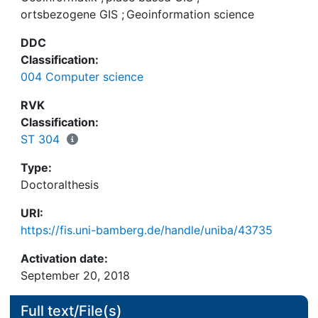
coincidence of footprints is complementary to
Räumlichen Schließens ausschließlich auf Ebene
ortsbezogene GIS
;
Geoinformation science
previous approaches which establish links
des verfügbaren ortsbezogenen Wissens
exclusively by qualitative spatial reasoning at the
DDC
herzustellen.
level of place-based knowledge.
Classification:
004 Computer science
RVK
Classification:
ST 304
Type:
Doctoralthesis
URI:
https://fis.uni-bamberg.de/handle/uniba/43735
Activation date:
September 20, 2018
Full text/File(s)