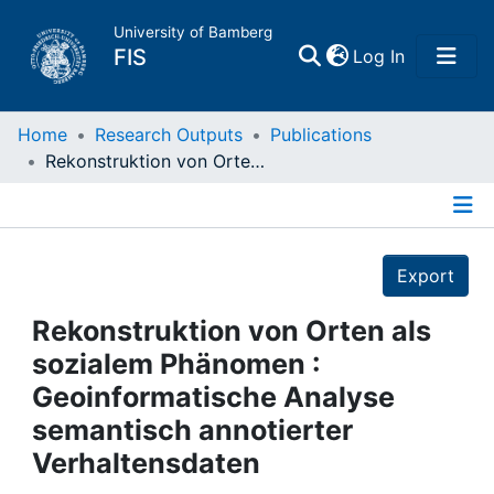
University of Bamberg
(current)
FIS
Log In
Home
Home
Research Outputs
Publications
Rekonstruktion von Orten als sozialem Phänomen : Geoinformatische Analyse semantisch annotierter Verhaltensdaten
Publications
Details
Research Data
Export
Projects
Rekonstruktion von Orten als
sozialem Phänomen :
People
Geoinformatische Analyse
semantisch annotierter
Institutions
Verhaltensdaten