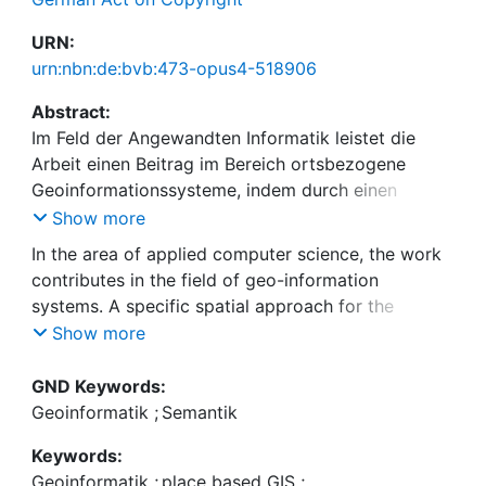
URN:
urn:nbn:de:bvb:473-opus4-518906
Abstract:
Im Feld der Angewandten Informatik leistet die
Arbeit einen Beitrag im Bereich ortsbezogene
Geoinformationssysteme, indem durch einen
räumlichen Lösungsansatz für eine ortsbezogene
Show more
Verbundoperation eine bislang nicht verfügbare
In the area of applied computer science, the work
Funktion (Ähnlichkeit auf Orten) über
contributes in the field of geo-information
unterschiedliche Datenarten und -quellen realisiert
systems. A specific spatial approach for the
werden konnte, die sich für einen wichtigen
implementation of a place-based join helped to
Show more
Anwendungsfall (touristische Exploration einer
provide a previously unavailable function
Stadt) als äußerst produktiv erwiesen hat. Das
(similarity of places) across different data types
GND Keywords:
Vorgehen, Zusammenhang zwischen Orten über
and sources which has provided valid results for
Geoinformatik
;
Semantik
partielle räumliche Koinzidenz herzustellen, steht
an important use case (touristic exploration of a
dabei komplementär zu bisherigen Ansätzen,
Keywords:
city). Establishing place-based joins via partial
Verknüpfungen im Sinne des Qualitativen
Geoinformatik
;
place based GIS
;