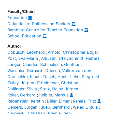
Faculty/Chair:
Education
Didactics of Politics and Society
Bamberg Centre for Teacher Education
School Education
Author:
Dobusch, Leonhard
;
Arnold, Christopher Edgar
;
Post, Eva-Maria
;
Albustin, Ute
;
Schmitt, Hubert
;
Langer, Claudia
;
Schmalisch, Günther
;
Waschler, Gerhard
;
Driesch, Volker von den
;
Drauschke, Klaus
;
Dasch, Hans
;
Lehrl, Siegfried
;
Zulley, Jürgen
;
Rittelmeyer, Christian
;
Dollinger, Silvia
;
Stolz, Heinz-Jürgen
;
Koller, Gerhard
;
Heibler, Markus
;
Rabenstein, Kerstin
;
Diller, Elmar
;
Reheis, Fritz
;
Oelkers, Jürgen
;
Bueb, Bernhard
;
Weier, Ursula
;
Nerowski, Christian
;
Eger, Eugen
;