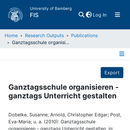
University of Bamberg
(current)
FIS
Log In
Home
Home
Research Outputs
Publications
Ganztagsschule organisieren - ganztags Unterricht gestalten
Publications
Details
Research Data
Export
Projects
Ganztagsschule organisieren -
ganztags Unterricht gestalten
People
Institutions
Dobelke, Susanne; Arnold, Christopher Edgar; Post,
Eva-Maria; u. a. (2010): Ganztagsschule
organisieren - ganztags Unterricht gestalten, in: