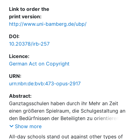
Link to order the
print version:
http://www.uni-bamberg.de/ubp/
DOI:
10.20378/irb-257
Licence:
German Act on Copyright
URN:
urn:nbn:de:bvb:473-opus-2917
Abstract:
Ganztagsschulen haben durch ihr Mehr an Zeit
einen größeren Spielraum, die Schulgestaltung an
den Bedürfnissen der Beteiligten zu orientieren. In
einer Auseinandersetzung mit anderen
Show more
Perspektiven kann es gelingen, die Ausrichtung der
All-day schools stand out against other types of