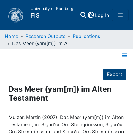
University of Bamberg
(current)
FIS
Log In
Home
Home
Research Outputs
Publications
Das Meer (yam[m]) im Alten Testament
Publications
Details
Research Data
Export
Projects
Das Meer (yam[m]) im Alten
Testament
People
Institutions
Mulzer, Martin (2007): Das Meer (yam[m]) im Alten
Testament, in: Sigurður Örn Steingrímsson, Sigurður
Örn Steingrímsson, und Sigurður Örn Steingrímsson