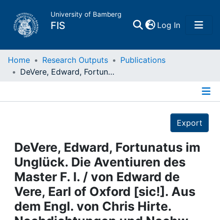
University of Bamberg
(current)
FIS
Log In
Home
Home
Research Outputs
Publications
DeVere, Edward, Fortunatus im Unglück. Die Aventiuren des Master F. I. / von Edward de Vere, Earl of Oxford [sic!]. Aus dem Engl. von Chris Hirte. Nachdichtungen und Nachw. von Kurt Kreiler : Frankfurt a. M., 2006
Publications
Details
Research Data
Export
Projects
DeVere, Edward, Fortunatus im
Unglück. Die Aventiuren des
People
Master F. I. / von Edward de
Vere, Earl of Oxford [sic!]. Aus
Institutions
dem Engl. von Chris Hirte.