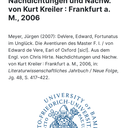
Nachdichtungen und Nachw.
Awards
von Kurt Kreiler : Frankfurt a.
My FIS
M., 2006
Help
Meyer, Jürgen (2007): DeVere, Edward, Fortunatus
im Unglück. Die Aventiuren des Master F. I. / von
Edward de Vere, Earl of Oxford [sic!]. Aus dem
Engl. von Chris Hirte. Nachdichtungen und Nachw.
von Kurt Kreiler : Frankfurt a. M., 2006, in:
Literaturwissenschaftliches Jahrbuch / Neue Folge
,
Jg. 48, S. 417–422.