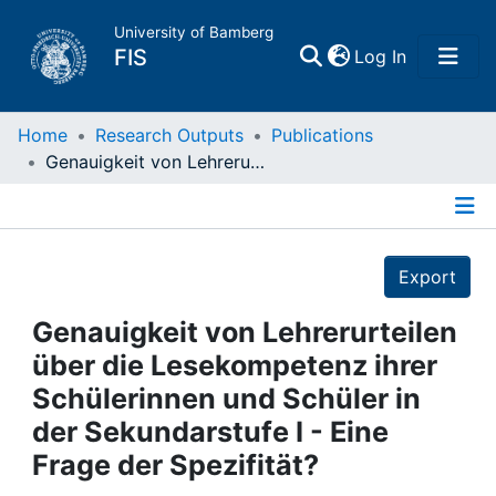
University of Bamberg
(current)
FIS
Log In
Home
Home
Research Outputs
Publications
Genauigkeit von Lehrerurteilen über die Lesekompetenz ihrer Schülerinnen und Schüler in der Sekundarstufe I - Eine Frage der Spezifität?
Publications
Details
Research Data
Export
Projects
Genauigkeit von Lehrerurteilen
über die Lesekompetenz ihrer
People
Schülerinnen und Schüler in
der Sekundarstufe I - Eine
Institutions
Frage der Spezifität?