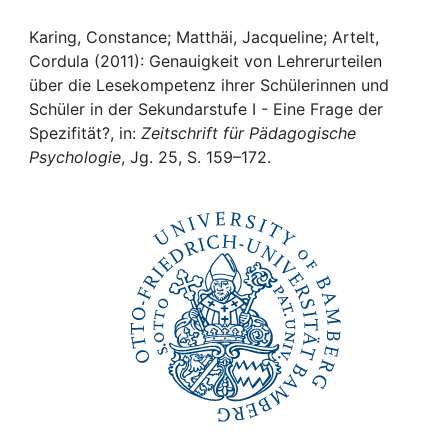
Awards
Karing, Constance; Matthäi, Jacqueline; Artelt,
My FIS
Cordula (2011): Genauigkeit von Lehrerurteilen
über die Lesekompetenz ihrer Schülerinnen und
Help
Schüler in der Sekundarstufe I - Eine Frage der
Spezifität?, in:
Zeitschrift für Pädagogische
Psychologie
, Jg. 25, S. 159–172.