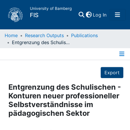
University of Bamberg
(current)
FIS
Log In
Home
Home
Research Outputs
Publications
Entgrenzung des Schulischen - Konturen neuer professioneller Selbstverständnisse im pädagogischen Sektor
Publications
Details
Research Data
Export
Projects
Entgrenzung des Schulischen -
Konturen neuer professioneller
People
Selbstverständnisse im
pädagogischen Sektor
Institutions