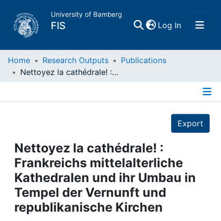
University of Bamberg
(current)
FIS
Log In
Home
Home
Research Outputs
Publications
Nettoyez la cathédrale! : Frankreichs mittelalterliche Kathedralen und ihr Umbau in Tempel der Vernunft und republikanische Kirchen
Publications
Details
Research Data
Export
Projects
Nettoyez la cathédrale! :
Frankreichs mittelalterliche
People
Kathedralen und ihr Umbau in
Tempel der Vernunft und
Institutions
republikanische Kirchen