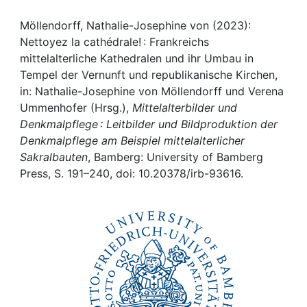
Awards
Möllendorff, Nathalie-Josephine von (2023):
My FIS
Nettoyez la cathédrale! : Frankreichs
mittelalterliche Kathedralen und ihr Umbau in
Help
Tempel der Vernunft und republikanische Kirchen,
in: Nathalie-Josephine von Möllendorff und Verena
Ummenhofer (Hrsg.),
Mittelalterbilder und
Denkmalpflege : Leitbilder und Bildproduktion der
Denkmalpflege am Beispiel mittelalterlicher
Sakralbauten
, Bamberg: University of Bamberg
Press, S. 191–240, doi: 10.20378/irb-93616.