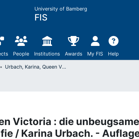
University of Bamberg
FIS
ects
People
Institutions
Awards
My FIS
Help
Urbach, Karina, Queen Victoria : die unbeugsame Königin : eine Biografie / Karina Urbach. - Auflage : München, 2018. - 283 Seiten : Illustrationen, genealogische Tafeln
en Victoria : die unbeugsam
fie / Karina Urbach. - Auflage