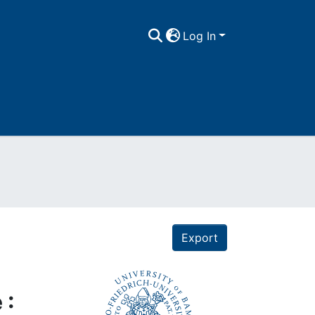
Log In
Export
e
 :