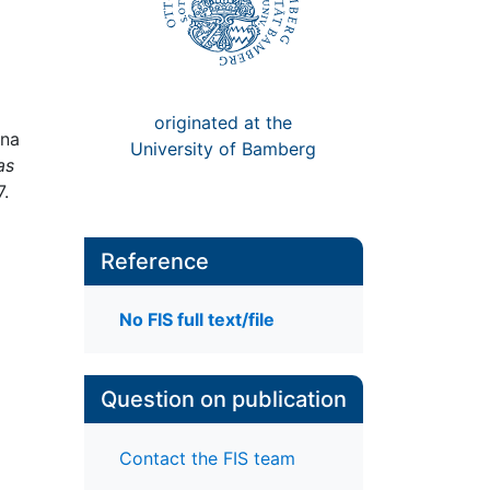
originated at the
ina
University of Bamberg
as
7.
Reference
No FIS full text/file
Question on publication
Contact the FIS team