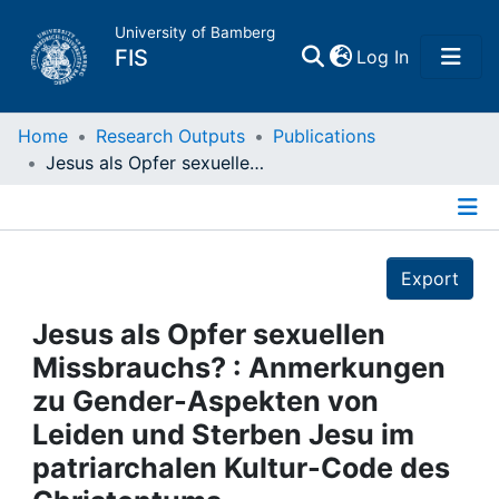
University of Bamberg
(current)
FIS
Log In
Home
Home
Research Outputs
Publications
Jesus als Opfer sexuellen Missbrauchs? : Anmerkungen zu Gender-Aspekten von Leiden und Sterben Jesu im patriarchalen Kultur-Code des Christentums
Publications
Details
Research Data
Export
Projects
Jesus als Opfer sexuellen
Missbrauchs? : Anmerkungen
People
zu Gender-Aspekten von
Leiden und Sterben Jesu im
Institutions
patriarchalen Kultur-Code des