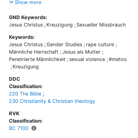
dass die Kreuzigung im patriarchalen Kultur-Code
Show more
als gewaltsame Entmännlichung/ Verweiblichung
zu verstehen ist und insofern auf jeden Fall einen
GND Keywords:
Akt sexualisierter Gewalt darstellt. Das Thema der
Jesus Christus
;
Kreuzigung
;
Sexueller Missbrauch
Weiblichkeit Jesu wurde auch später im
Keywords:
Christentum weitergeschrieben und blieb dauerhaft
Jesus Christus
;
Gender Studies
;
rape culture
;
mit dem Leiden und Sterben Jesu verbunden.
Männliche Herrschaft
;
Jesus als Mutter
;
Auffällig ist, dass die Betonung der Weiblichkeit
Penetrierte Männlichkeit
;
sexual violence
;
#metoo
Gottes/ Christi nicht zu einer Teilhabe von realen
;
Kreuzigung
Frauen an der Pastoralmacht der Kirche führte.
DDC
Classification:
220 The Bible
;
230 Christianity & Christian theology
RVK
Classification:
BC 7100