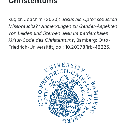
Christentums
Awards
My FIS
Kügler, Joachim (2020):
Jesus als Opfer sexuellen
Missbrauchs? : Anmerkungen zu Gender-Aspekten
Help
von Leiden und Sterben Jesu im patriarchalen
Kultur-Code des Christentums
, Bamberg: Otto-
Friedrich-Universität, doi: 10.20378/irb-48225.