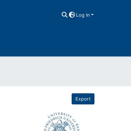
Log In
Export