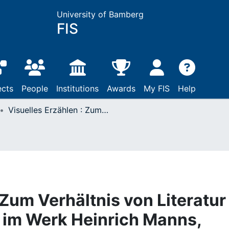
University of Bamberg
FIS
ects
People
Institutions
Awards
My FIS
Help
Visuelles Erzählen : Zum Verhältnis von Literatur und Bildender Kunst im Werk Heinrich Manns, erläutert am Beispiel der Novelle Pippo Spano
 Zum Verhältnis von Literatur
 im Werk Heinrich Manns,