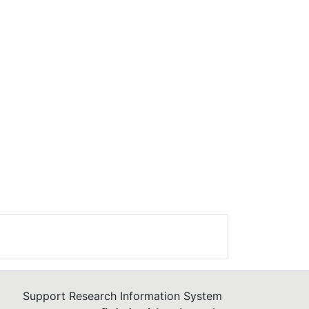
 zu
;
 um
e
Support Research Information System