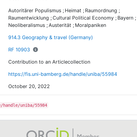
der Raumordnungspolitik im Anschluss an die Globale
Autoritärer Populismus
;
Heimat
;
Raumordnung
;
Finanz- und Wirtschaftskrise. Die Autor*innen kommen
Raumentwicklung
;
Cultural Political Economy
;
Bayern
dem Schluss, dass der Heimat-Begriff verwendet wird,
Neoliberalismus
;
Austerität
;
Moralpaniken
die Umstrukturierung zu entpolitisieren, zu
gesellschaftlichem Konsens zu verhelfen und somit ein
914.3 Geography & travel (Germany)
offene Kontroverse zu vermeiden.
RF 10903
Contribution to an Articlecollection
https://fis.uni-bamberg.de/handle/uniba/55984
October 20, 2022
e/handle/uniba/55984