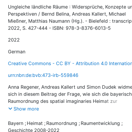
Ungleiche ländliche Räume : Widersprüche, Konzepte u
Perspektiven / Bernd Belina, Andreas Kallert, Michael
Mießner, Matthias Naumann (Hg.). - Bielefeld : transcrip
2022, S. 427-444 - ISBN: 978-3-8376-6013-5
2022
German
Creative Commons - CC BY - Attribution 4.0 Internatio
urn:nbn:de:bvb:473-irb-559846
Anna Regener, Andreas Kallert und Simon Dudek widm
sich in diesem Beitrag der Frage, wie sich die bayerisc
Raumordnung des spatial imaginaries Heimat zur
Durchsetzung einer neoliberalen Restrukturierung bedie
Show more
Aufbauend auf das Konzept der moral panic von Stuart
Hall und den Cultural Political Economy Ansatz von Ng
Bayern
;
Heimat
;
Raumordnung
;
Raumentwicklung
;
Ling Sum und Bob Jessop analysieren Sie die Entwickl
Geschichte 2008-2022