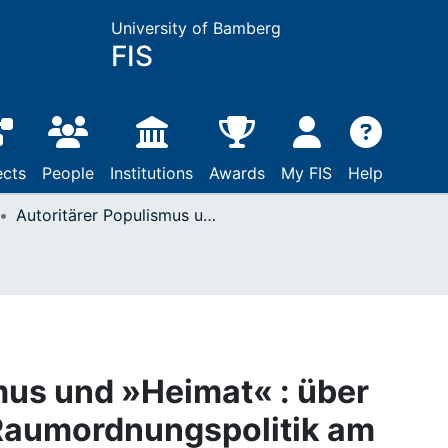
University of Bamberg
FIS
ects
People
Institutions
Awards
My FIS
Help
Autoritärer Populismus und »Heimat« : über 'imaginaries' in der Raumordnungspolitik am Beispiel Bayerns
mus und »Heimat« : über
r Raumordnungspolitik am