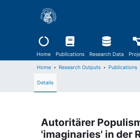
Home
Publications
Research Data
Proj
Home
Research Outputs
Publications
Details
Autoritärer Populis
'imaginaries' in de