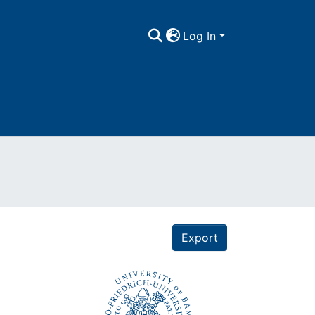
Log In
Export