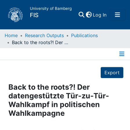
University of Bamberg
(current)
FIS
Log In
Home
Home
Research Outputs
Publications
Back to the roots?! Der datengestützte Tür-zu-Tür-Wahlkampf in politischen Wahlkampagne
Publications
Details
Research Data
Export
Projects
Back to the roots?! Der
datengestützte Tür-zu-Tür-
People
Wahlkampf in politischen
Wahlkampagne
Institutions