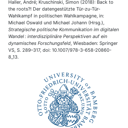
Awards
Haller, André; Kruschinski, Simon (2018): Back to
the roots?! Der datengestützte Tür-zu-Tür-
My FIS
Wahlkampf in politischen Wahlkampagne, in:
Michael Oswald und Michael Johann (Hrsg.),
Strategische politische Kommunikation im digitalen
Help
Wandel : interdisziplinäre Perspektiven auf ein
dynamisches Forschungsfeld
, Wiesbaden: Springer
VS, S. 289–317, doi: 10.1007/978-3-658-20860-
8_13.