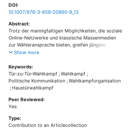
DOI:
10.1007/978-3-658-20860-8_13
Abstract:
Trotz der mannigfaltigen Möglichkeiten, die soziale
Online-Netzwerke und klassische Massenmedien
zur Wähleransprache bieten, greifen jüngste
Kampagnen auf ein Wahlkampfinstrument zurück,
Show more
das vor allem in vormodernen Wahlkämpfen zum
Einsatz kam und auf den direkten interpersonellen
Keywords:
Dialog mit den Bürgern setzt: den Tür-zu-Tür-
Tür-zu-Tür-Wahlkampf
;
Wahlkampf
;
Wahlkampf. Als Symbiose aus datengestützter
Politische Kommunikation
;
Wahlkampforganisation
Targeting-Technik, technologischer Infrastruktur
;
Haustürwahlkampf
und direkter interpersoneller Wähleransprache lässt
Peer Reviewed:
sich die ‚Renaissance‘ dieses scheinbar antiquierten
Yes:
Wahlkampfinstruments durch gesellschaftliche
Wandlungsprozesse und durch Entwicklungen im
Type:
Bereich der Informations- und
Contribution to an Articlecollection
Kommunikationstechnologien erklären. Auf Basis