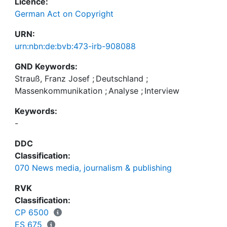
Licence:
German Act on Copyright
URN:
urn:nbn:de:bvb:473-irb-908088
GND Keywords:
Strauß, Franz Josef
;
Deutschland
;
Massenkommunikation
;
Analyse
;
Interview
Keywords:
-
DDC
Classification:
070 News media, journalism & publishing
RVK
Classification:
CP 6500
ES 675