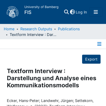
University of Bamberg
(current)
FIS
Log In
Home
Home
Research Outputs
Publications
Textform Interview : Darstellung und Analyse eines Kommunikationsmodells
Publications
Details
Research Data
Export
Projects
Textform Interview :
Darstellung und Analyse eines
People
Kommunikationsmodells
Institutions
Ecker, Hans-Peter; Landwehr, Jürgen; Settekorn,