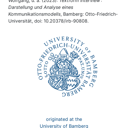
Awards
Wolfgang; u. a. (2023):
Textform Interview :
Darstellung und Analyse eines
Kommunikationsmodells
, Bamberg: Otto-Friedrich-
My FIS
Universität, doi: 10.20378/irb-90808.
Help
originated at the
University of Bamberg