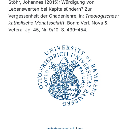
Awards
Stöhr, Johannes (2015): Würdigung von
Lebenswerten bei Kapitalsündern? Zur
My FIS
Vergessenheit der Gnadenlehre, in:
Theologisches :
katholische Monatsschrift
, Bonn: Verl. Nova &
Vetera, Jg. 45, Nr. 9/10, S. 439–454.
Help
originated at the