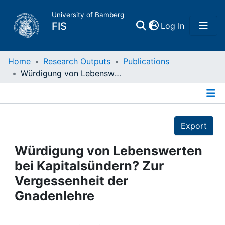
University of Bamberg
(current)
FIS
Log In
Home
Home
Research Outputs
Publications
Würdigung von Lebenswerten bei Kapitalsündern? Zur Vergessenheit der Gnadenlehre
Publications
Details
Research Data
Export
Projects
Würdigung von Lebenswerten
bei Kapitalsündern? Zur
People
Vergessenheit der
Gnadenlehre
Institutions