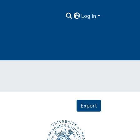
Log In
Export