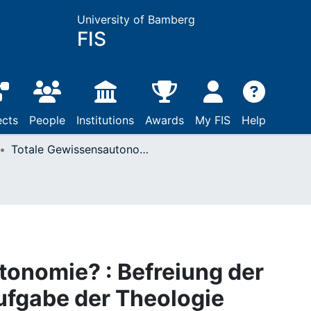
University of Bamberg
FIS
ects
People
Institutions
Awards
My FIS
Help
Totale Gewissensautonomie? : Befreiung der Freiheitsideen als Aufgabe der Theologie
onomie? : Befreiung der
Aufgabe der Theologie