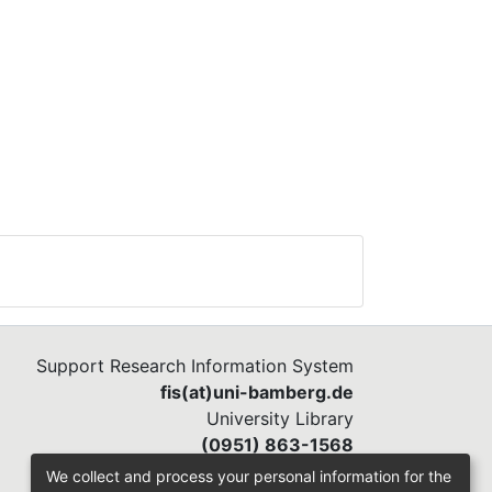
Support Research Information System
fis(at)uni-bamberg.de
University Library
(0951) 863-1568
We collect and process your personal information for the