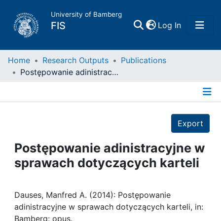
University of Bamberg
(current)
FIS
Log In
Home
Home
Research Outputs
Publications
Postępowanie adinistracyjne w sprawach dotyczących karteli
Publications
Details
Research Data
Export
Projects
Postępowanie adinistracyjne w
sprawach dotyczących karteli
People
Institutions
Dauses, Manfred A. (2014): Postępowanie
adinistracyjne w sprawach dotyczących karteli, in:
Bamberg: opus.