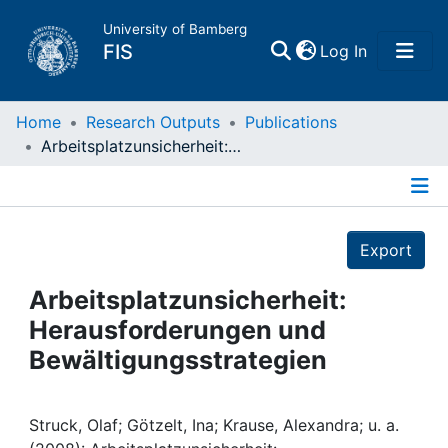
University of Bamberg
(current)
FIS
Log In
Home
Home
Research Outputs
Publications
Arbeitsplatzunsicherheit: Herausforderungen und Bewältigungsstrategien
Publications
Details
Research Data
Export
Projects
Arbeitsplatzunsicherheit:
Herausforderungen und
People
Bewältigungsstrategien
Institutions
Struck, Olaf; Götzelt, Ina; Krause, Alexandra; u. a.