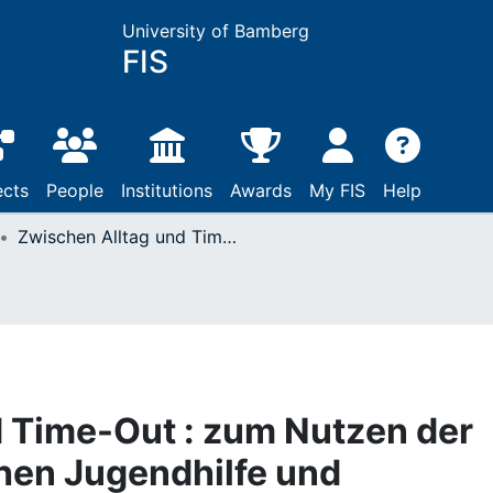
University of Bamberg
FIS
ects
People
Institutions
Awards
My FIS
Help
Zwischen Alltag und Time-Out : zum Nutzen der Hilfesituation zwischen Jugendhilfe und Jugendpsychiatrie
 Time-Out : zum Nutzen der
chen Jugendhilfe und