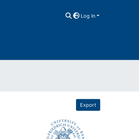
Log In
Export