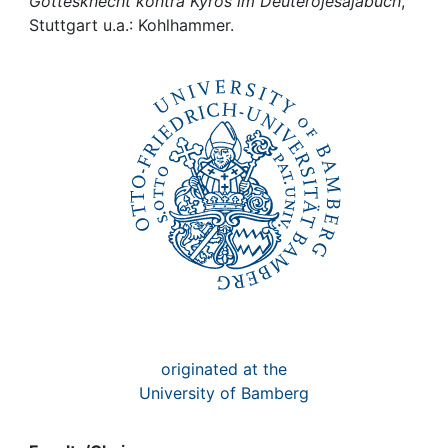
Awards
Gottesknecht kontra Kyros im Deuterojesajabuch
,
Stuttgart u.a.: Kohlhammer.
My FIS
Help
originated at the
University of Bamberg