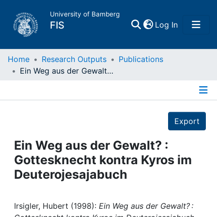
University of Bamberg
(current)
FIS
Log In
Home
Home
Research Outputs
Publications
Ein Weg aus der Gewalt? : Gottesknecht kontra Kyros im Deuterojesajabuch
Publications
Details
Research Data
Export
Projects
Ein Weg aus der Gewalt? :
Gottesknecht kontra Kyros im
People
Deuterojesajabuch
Institutions
Irsigler, Hubert (1998):
Ein Weg aus der Gewalt? :