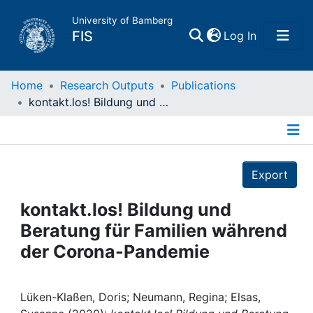
University of Bamberg
(current)
FIS
Log In
Home
Home
Research Outputs
Publications
kontakt.los! Bildung und Beratung für Familien während der Corona-Pandemie
Publications
Details
Research Data
Export
Projects
kontakt.los! Bildung und
Beratung für Familien während
People
der Corona-Pandemie
Institutions
Lüken-Klaßen, Doris; Neumann, Regina; Elsas,