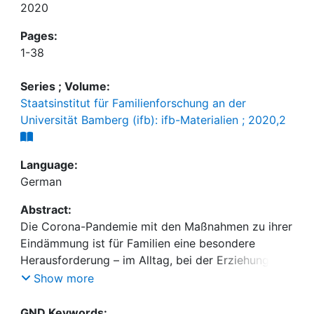
2020
Pages:
1-38
Series ; Volume:
Staatsinstitut für Familienforschung an der
Universität Bamberg (ifb): ifb-Materialien ; 2020,2
Language:
German
Abstract:
Die Corona-Pandemie mit den Maßnahmen zu ihrer
Eindämmung ist für Familien eine besondere
Herausforderung – im Alltag, bei der Erziehung und
Betreuung von Kindern sowie bei der Vereinbarkeit
Show more
von Familie und Beruf. Sie stellt auch Einrichtungen,
die Eltern unterstützend und beratend zur Seite
GND Keywords: