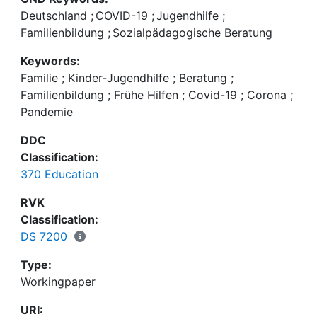
stehen, vor große Aufgaben. Das Projekt
Deutschland
;
COVID-19
;
Jugendhilfe
;
"kontakt.los! Bildung und Beratung für Familien
Familienbildung
;
Sozialpädagogische Beratung
während der Corona-Pandemie" untersucht, wie
Keywords:
Fachkräfte trotz weitreichender
Familie ; Kinder-Jugendhilfe ; Beratung ;
Veranstaltungsverbote, Kontaktbeschränkungen
Familienbildung ; Frühe Hilfen ; Covid-19 ; Corona ;
und Abstandsgebote mit Eltern in Kontakt bleiben,
Pandemie
sie mit bedarfsgerechten Angeboten und
passgenauen Formaten stärken und begleiten
DDC
können, und welche digitalen Formate und
Classification:
innovativen Ansätze gut angenommen werden.
370 Education
RVK
Classification:
DS 7200
Type:
Workingpaper
URI: