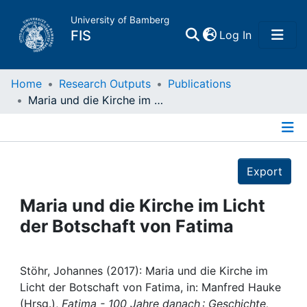
University of Bamberg
(current)
FIS
Log In
Home
Home
Research Outputs
Publications
Maria und die Kirche im Licht der Botschaft von Fatima
Publications
Details
Research Data
Export
Projects
Maria und die Kirche im Licht
der Botschaft von Fatima
People
Institutions
Stöhr, Johannes (2017): Maria und die Kirche im
Licht der Botschaft von Fatima, in: Manfred Hauke
(Hrsg.),
Fatima - 100 Jahre danach : Geschichte,