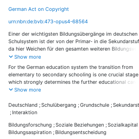
German Act on Copyright
urn:nbn:de:bvb:473-opus4-68564
Einer der wichtigsten Bildungsübergänge im deutschen
Schulsystem ist der von der Primar- in die Sekundarstuf
da hier Weichen für den gesamten weiteren Bildungsver
gestellt werden. Die Dissertation widmet sich diesem
Show more
Thema anhand der Fragen nach der Bedeutung sozialer
For the German education system the transition from
Beziehungen für den Schulerfolg sowie der Genese der
elementary to secondary schooling is one crucial stage
elterlichen Bildungsentscheidung für eine Schulform de
which strongly determines the further educational caree
Sekundarstufe I. Die empirischen Analysen basieren auf
The dissertation thesis devoted to this issue asks for t
Show more
Grundschuldaten des zweiten Längsschnittes der BiKS-
relevance of social relations for educational success a
Studie 8-14. Als Fazit aller drei empirischen Kapitel läss
the genesis of educational decisions for one school tra
Deutschland
;
Schulübergang
;
Grundschule
;
Sekundars
sich festhalten, dass die Ergebnisse für die Entwicklun
within secondary school. The empirical analyses emplo
;
Interaktion
übertrittsrelevanten Noten, des schulischen
data from elementary school of the second panel stud
Selbstkonzeptes sowie der Genese der
Bildungsforschung
;
Soziale Beziehungen
;
Sozialkapital
from the research group BiKS 8-14. Summing up the th
Bildungsentscheidung insgesamt die Bedeutung soziale
Bildungsaspiration
;
Bildungsentscheidung
empirical chapters, the findings indicate the relevance 
Beziehungen verdeutlichen. Diese schaffen eine Basis f