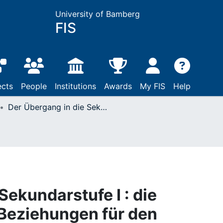
University of Bamberg
FIS
ects
People
Institutions
Awards
My FIS
Help
Der Übergang in die Sekundarstufe I : die Bedeutung sozialer Beziehungen für den Schulerfolg und die Formation elterlicher Bildungsentscheidungen
Sekundarstufe I : die
Beziehungen für den