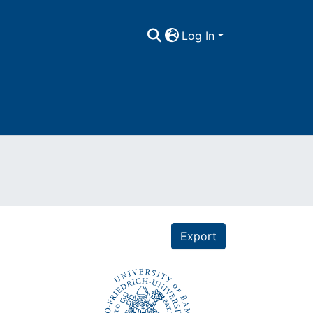
Log In
Export