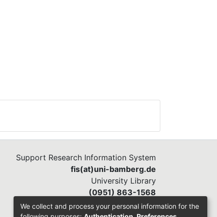
e
ann
p
en
man
m of
 die
for
nal
rved
ny
s.
Support Research Information System
fis(at)uni-bamberg.de
University Library
(0951) 863-1568
We collect and process your personal information for the
following purposes:
Authentication, Preferences,