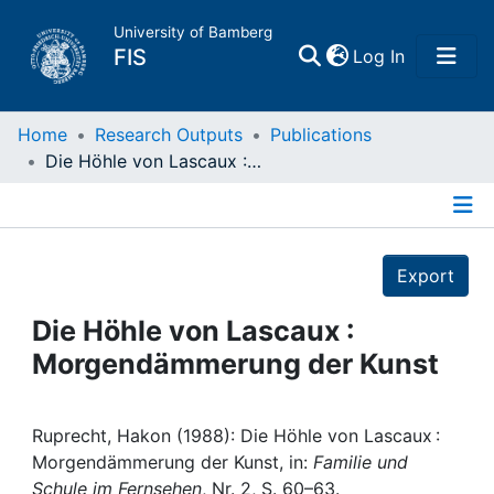
University of Bamberg
(current)
FIS
Log In
Home
Home
Research Outputs
Publications
Die Höhle von Lascaux : Morgendämmerung der Kunst
Publications
Details
Research Data
Export
Projects
Die Höhle von Lascaux :
Morgendämmerung der Kunst
People
Institutions
Ruprecht, Hakon (1988): Die Höhle von Lascaux :
Morgendämmerung der Kunst, in:
Familie und
Schule im Fernsehen
, Nr. 2, S. 60–63.