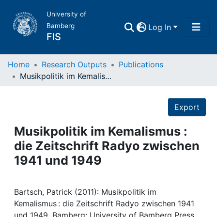
University of
Bamberg
Log In
FIS
Home
Home
Research Outputs
Publications
Musikpolitik im Kemalismus : die Zeitschrift Radyo zwischen 1941 und 1949
Publications
Details
Export
Research Data
Musikpolitik im Kemalismus :
Projects
die Zeitschrift Radyo zwischen
1941 und 1949
People
Bartsch, Patrick (2011): Musikpolitik im
Institutions
Kemalismus : die Zeitschrift Radyo zwischen 1941
und 1949, Bamberg: University of Bamberg Press,