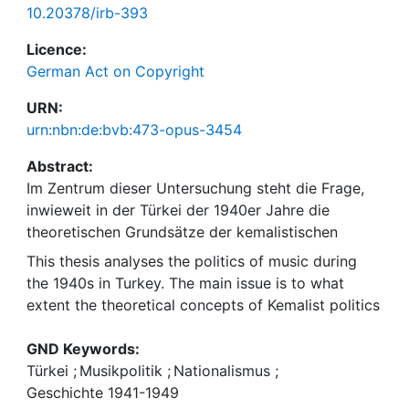
10.20378/irb-393
Licence:
German Act on Copyright
URN:
urn:nbn:de:bvb:473-opus-3454
Abstract:
Im Zentrum dieser Untersuchung steht die Frage,
inwieweit in der Türkei der 1940er Jahre die
theoretischen Grundsätze der kemalistischen
Musikpolitik innerhalb des staatlichen Rundfunks in
This thesis analyses the politics of music during
die Praxis umgesetzt wurden. Als Hauptquelle
the 1940s in Turkey. The main issue is to what
diente die türkische Rundfunkzeitschrift Radyo, die
extent the theoretical concepts of Kemalist politics
von 1941 bis 1949 monatlich erschien und einen
of music were realized on Radio Ankara, the state-
qualitativen wie quantitativen Einblick in das
run and only radio station of Turkey of that time.
GND Keywords:
Konzept, die Gestaltung und die Durchführung des
For answering this question the radio magazine
Türkei
;
Musikpolitik
;
Nationalismus
;
Musikprogramms von Radio Ankara erlaubt. Das
Radyo, published monthly between 1941 and 1949
Geschichte 1941-1949
Ziel der türkischen Musikpolitik bestand darin, eine