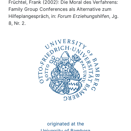
Awards
Früchtel, Frank (2002): Die Moral des Verfahrens:
Family Group Conferences als Alternative zum
My FIS
Hilfeplangespräch, in:
Forum Erziehungshilfen
, Jg.
8, Nr. 2.
Help
originated at the
University of Bamberg