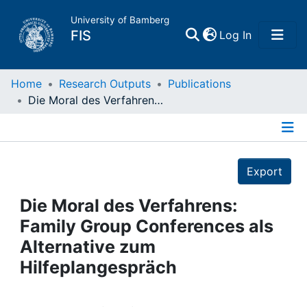
University of Bamberg
(current)
FIS
Log In
Home
Home
Research Outputs
Publications
Die Moral des Verfahrens: Family Group Conferences als Alternative zum Hilfeplangespräch
Publications
Details
Research Data
Export
Projects
Die Moral des Verfahrens:
Family Group Conferences als
People
Alternative zum
Hilfeplangespräch
Institutions