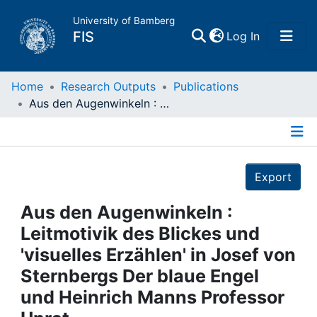
University of Bamberg
(current)
FIS
Log In
Home
Home
Research Outputs
Publications
Aus den Augenwinkeln : Leitmotivik des Blickes und 'visuelles Erzählen' in Josef von Sternbergs Der blaue Engel und Heinrich Manns Professor Unrat
Publications
Details
Research Data
Export
Projects
Aus den Augenwinkeln :
Leitmotivik des Blickes und
People
'visuelles Erzählen' in Josef von
Sternbergs Der blaue Engel
Institutions
und Heinrich Manns Professor