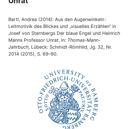
Unrat
Awards
My FIS
Bartl, Andrea (2014): Aus den Augenwinkeln :
Leitmotivik des Blickes und „visuelles Erzählen“ in
Help
Josef von Sternbergs Der blaue Engel und Heinrich
Manns Professor Unrat, in:
Thomas-Mann-
Jahrbuch
, Lübeck: Schmidt-Römhild, Jg. 32, Nr.
2014 (2015), S. 69–90.