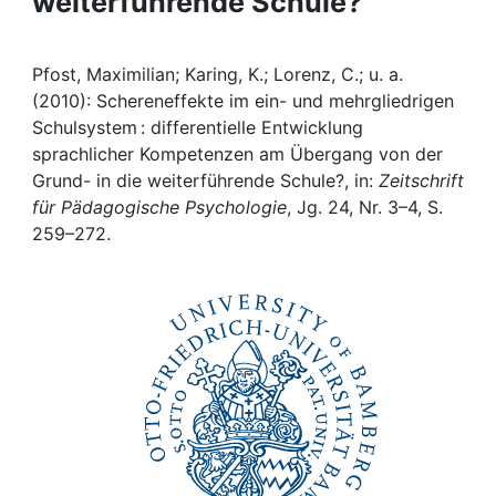
weiterführende Schule?
Awards
My FIS
Pfost, Maximilian; Karing, K.; Lorenz, C.; u. a.
(2010): Schereneffekte im ein- und mehrgliedrigen
Help
Schulsystem : differentielle Entwicklung
sprachlicher Kompetenzen am Übergang von der
Grund- in die weiterführende Schule?, in:
Zeitschrift
für Pädagogische Psychologie
, Jg. 24, Nr. 3–4, S.
259–272.