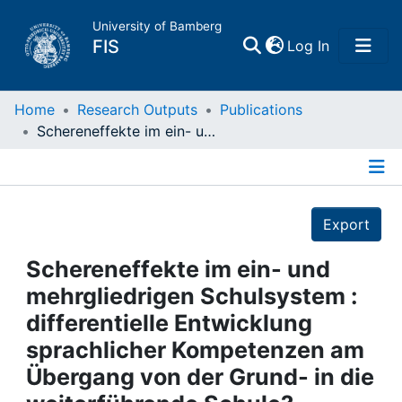
University of Bamberg
(current)
FIS
Log In
Home
Home
Research Outputs
Publications
Schereneffekte im ein- und mehrgliedrigen Schulsystem : differentielle Entwicklung sprachlicher Kompetenzen am Übergang von der Grund- in die weiterführende Schule?
Publications
Details
Research Data
Export
Projects
Schereneffekte im ein- und
mehrgliedrigen Schulsystem :
People
differentielle Entwicklung
sprachlicher Kompetenzen am
Institutions
Übergang von der Grund- in die