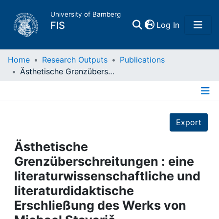
University of Bamberg
(current)
FIS
Log In
Home
Home
Research Outputs
Publications
Ästhetische Grenzüberschreitungen : eine literaturwissenschaftliche und literaturdidaktische Erschließung des Werks von Michael Stavarič
Publications
Details
Research Data
Export
Projects
Ästhetische
Grenzüberschreitungen : eine
People
literaturwissenschaftliche und
literaturdidaktische
Institutions
Erschließung des Werks von