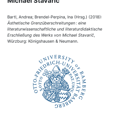
Michael Stavarič
Awards
My FIS
Bartl, Andrea; Brendel-Perpina, Ina (Hrsg.) (2018):
Ästhetische Grenzüberschreitungen : eine
Help
literaturwissenschaftliche und literaturdidaktische
Erschließung des Werks von Michael Stavarič
,
Würzburg: Königshausen & Neumann.