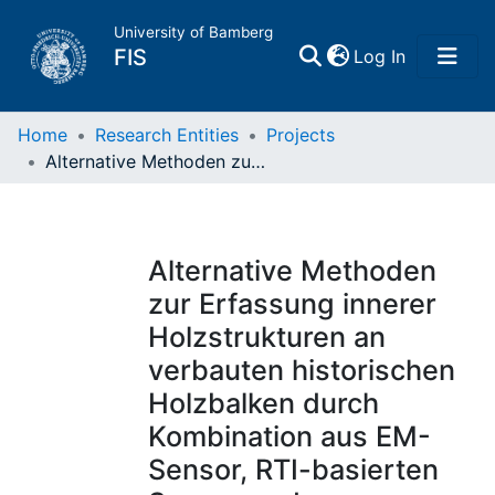
University of Bamberg
(current)
FIS
Log In
Home
Home
Research Entities
Projects
Alternative Methoden zur Erfassung innerer Holzstrukturen an verbauten historischen Holzbalken durch Kombination aus EM-Sensor, RTI-basierten Sensor und Photogrammetrie
Publications
Research Data
Alternative Methoden
zur Erfassung innerer
Projects
Holzstrukturen an
verbauten historischen
People
Holzbalken durch
Kombination aus EM-
Institutions
Sensor, RTI-basierten