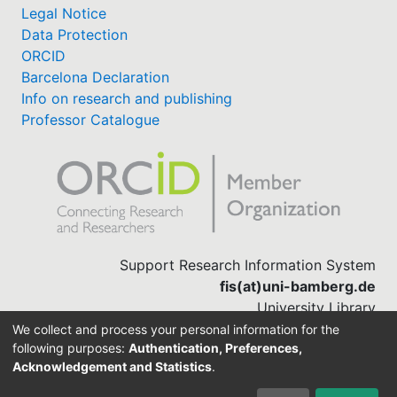
Legal Notice
Data Protection
ORCID
Barcelona Declaration
Info on research and publishing
Professor Catalogue
Support Research Information System
fis(at)uni-bamberg.de
University Library
(0951) 863-1568
We collect and process your personal information for the
following purposes:
Authentication, Preferences,
Acknowledgement and Statistics
.
Built with
DSpace-CRIS software