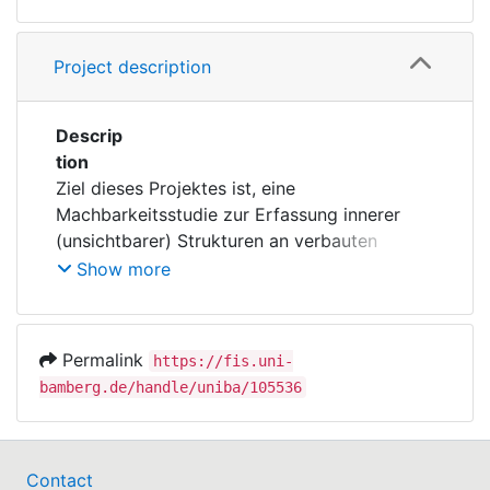
Project description
Descrip
tion
Ziel dieses Projektes ist, eine
Machbarkeitsstudie zur Erfassung innerer
(unsichtbarer) Strukturen an verbauten
historischen Holzbalken mithilfe eines EM-
Show more
Sensors durchzuführen, um die
Anwendbarkeit der o.g. Methode in
Kombination mit photogrammetrischen und
Permalink
https://fis.uni-
RTI-basierten Verfahren evaluieren zu
bamberg.de/handle/uniba/105536
können.
(* EMS - elektro-magnetische Sensorik, RTI -
Reflectance Transformation Imaging)
Contact