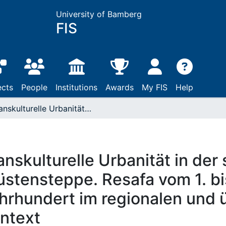
University of Bamberg
FIS
ects
People
Institutions
Awards
My FIS
Help
Transkulturelle Urbanität in der syrischen Wüstensteppe. Resafa vom 1. bis zum 13. Jahrhundert im regionalen und überregionalen Kontext
anskulturelle Urbanität in der
stensteppe. Resafa vom 1. bi
hrhundert im regionalen und 
ntext