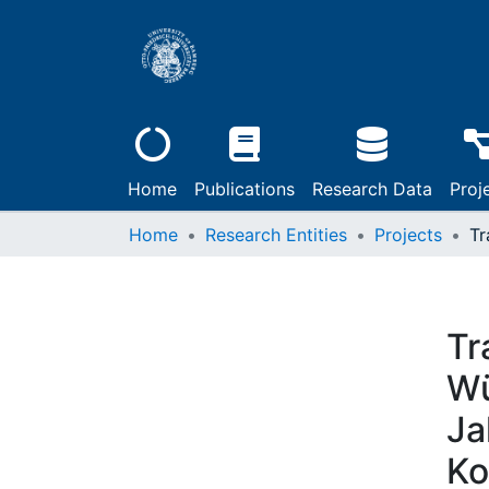
Home
Publications
Research Data
Proj
Home
Research Entities
Projects
Tr
Wü
Ja
Ko