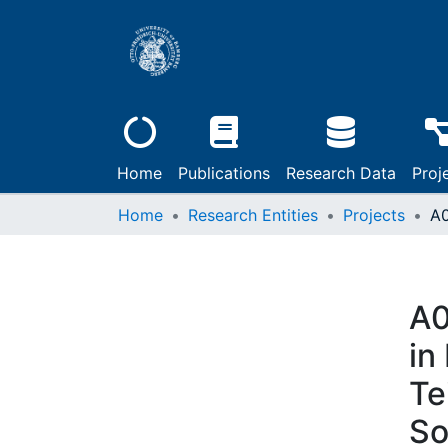
Home
Publications
Research Data
Proj
Home
Research Entities
Projects
A0
in
Te
So