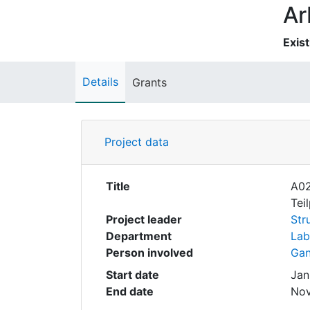
Ar
Exist
Details
Grants
Project data
Title
A02
Tei
Project leader
Str
Department
Lab
Person involved
Gan
Start date
Jan
End date
Nov