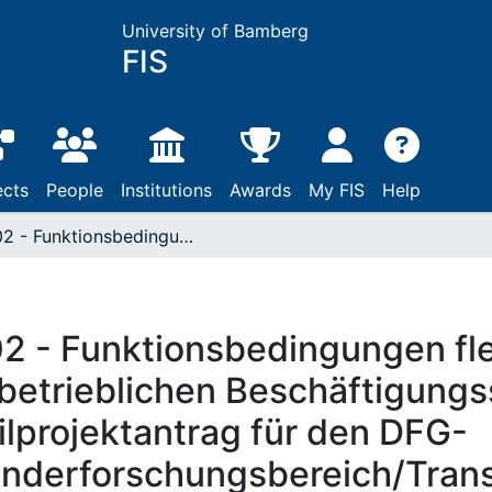
University of Bamberg
FIS
ects
People
Institutions
Awards
My FIS
Help
A02 - Funktionsbedingungen flexibler Arbeitsformen in betrieblichen Beschäftigungssystemen. Teilprojektantrag für den DFG-Sonderforschungsbereich/Transregio - "Wandel von Arbeitsformen"
2 - Funktionsbedingungen fle
 betrieblichen Beschäftigung
ilprojektantrag für den DFG-
nderforschungsbereich/Trans