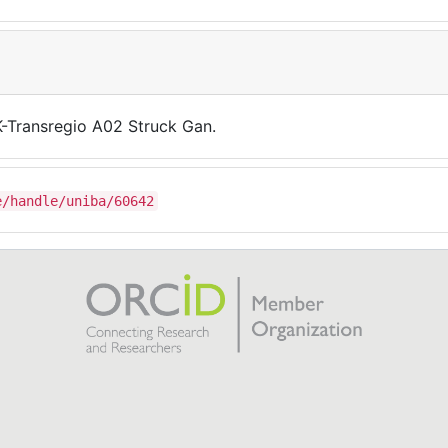
-Transregio A02 Struck Gan.
e/handle/uniba/60642