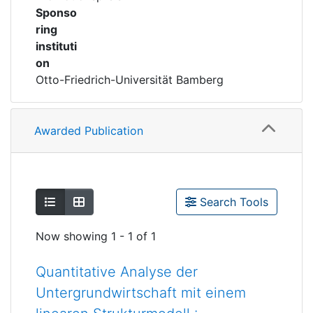
Sponso
ring
instituti
on
Otto-Friedrich-Universität Bamberg
Awarded Publication
Show as list
Show as grid
Search Tools
Now showing
1 - 1 of 1
Quantitative Analyse der
Untergrundwirtschaft mit einem