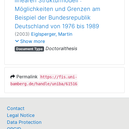
linearen Strukturmodell :
Möglichkeiten und Grenzen am
Beispiel der Bundesrepublik
Deutschland von 1976 bis 1989
(
2003
)
Eiglsperger, Martin
Vogel, Friedrich
;
Wenzel, Heinz-Dieter
Show more
Doctoralthesis
Document Type
Permalink
https://fis.uni-
bamberg.de/handle/uniba/61516
Contact
Legal Notice
Data Protection