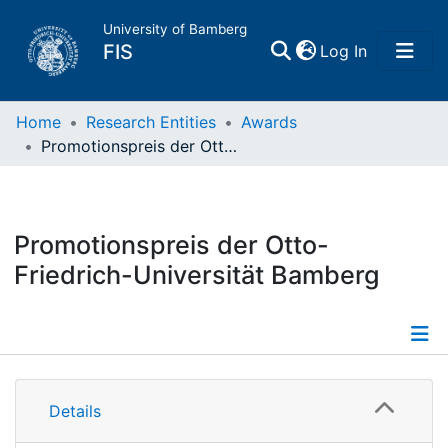
University of Bamberg
(current)
FIS
Log In
Home
Home
Research Entities
Awards
Promotionspreis der Otto-Friedrich-Universität Bamberg
Publications
Research Data
Promotionspreis der Otto-
Friedrich-Universität Bamberg
Projects
People
Information
Institutions
Details