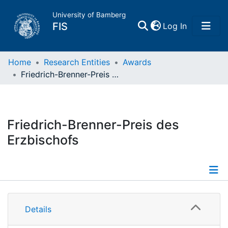
University of Bamberg
(current)
FIS
Log In
Home
Home
Research Entities
Awards
Friedrich-Brenner-Preis des Erzbischofs
Publications
Research Data
Friedrich-Brenner-Preis des
Erzbischofs
Projects
People
Information
Institutions
Details