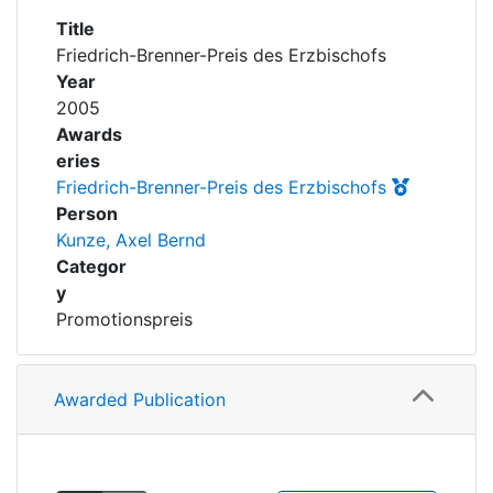
Awards
Title
Friedrich-Brenner-Preis des Erzbischofs
My FIS
Year
2005
Help
Awards
eries
Friedrich-Brenner-Preis des Erzbischofs
Person
Kunze, Axel Bernd
Categor
y
Promotionspreis
Awarded Publication