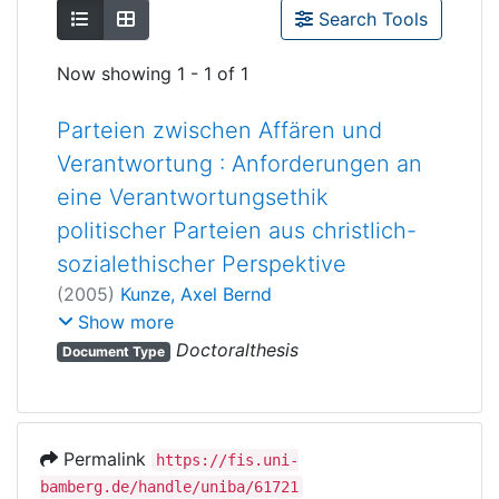
Show as list
Show as grid
Search Tools
Now showing
1 - 1 of 1
Parteien zwischen Affären und
Verantwortung : Anforderungen an
eine Verantwortungsethik
politischer Parteien aus christlich-
sozialethischer Perspektive
(
2005
)
Kunze, Axel Bernd
Heimbach-Steins, Marianne
;
Zintl, Reinhard
Show more
;
Eid, Volker
Doctoralthesis
Document Type
Permalink
https://fis.uni-
bamberg.de/handle/uniba/61721