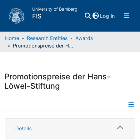
University of Bamberg
(current)
FIS
Log In
Home
Home
Research Entities
Awards
Promotionspreise der Hans-Löwel-Stiftung
Publications
Research Data
Promotionspreise der Hans-
Löwel-Stiftung
Projects
People
Information
Institutions
Details