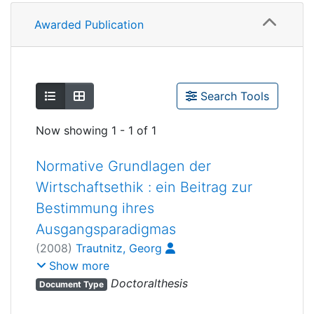
Awarded Publication
Show as list
Show as grid
Search Tools
Now showing
1 - 1 of 1
Normative Grundlagen der
Wirtschaftsethik : ein Beitrag zur
Bestimmung ihres
Ausgangsparadigmas
(
2008
)
Trautnitz, Georg
Engelhard, Johann
;
Girndt, Helmut
Show more
Doctoralthesis
Document Type