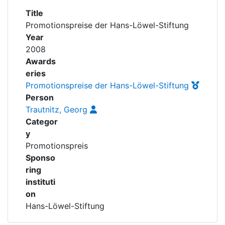
Awards
Title
Promotionspreise der Hans-Löwel-Stiftung
My FIS
Year
2008
Help
Awards
eries
Promotionspreise der Hans-Löwel-Stiftung
Person
Trautnitz, Georg
Categor
y
Promotionspreis
Sponso
ring
instituti
on
Hans-Löwel-Stiftung