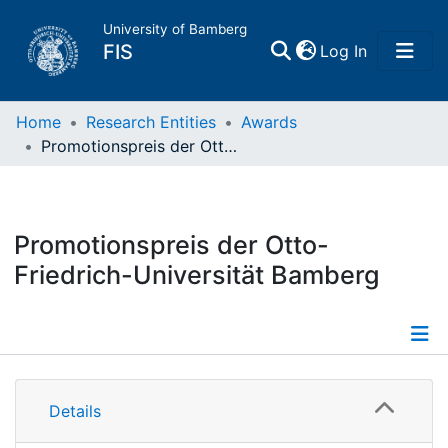
University of Bamberg
(current)
FIS
Log In
Home
Home
Research Entities
Awards
Promotionspreis der Otto-Friedrich-Universität Bamberg
Publications
Research Data
Promotionspreis der Otto-
Friedrich-Universität Bamberg
Projects
People
Information
Institutions
Details