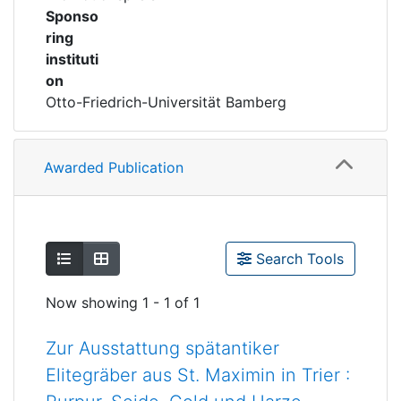
Sponso
ring
instituti
on
Otto-Friedrich-Universität Bamberg
Awarded Publication
Show as list
Show as grid
Search Tools
Now showing
1 - 1 of 1
Zur Ausstattung spätantiker
Elitegräber aus St. Maximin in Trier :