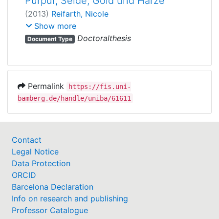
Purpur, Seide, Gold und Harze
(
2013
)
Reifarth, Nicole
Drewello, Rainer
;
Schäfer, Andreas
Show more
Doctoralthesis
Document Type
Permalink
https://fis.uni-
bamberg.de/handle/uniba/61611
Contact
Legal Notice
Data Protection
ORCID
Barcelona Declaration
Info on research and publishing
Professor Catalogue