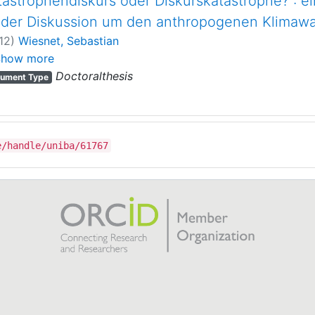
tastrophendiskurs oder Diskurskatastrophe? : ei
 der Diskussion um den anthropogenen Klimaw
12
)
Wiesnet, Sebastian
ulze, Gerhard
;
Münch, Richard
Show more
Doctoralthesis
ument Type
e/handle/uniba/61767