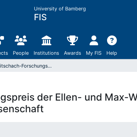
University of Bamberg
FIS
ects
People
Institutions
Awards
My FIS
Help
Woitschach-Forschungspreis der Ellen- und Max-Woitschach-Stiftung für ideologiefreie Wissenschaft
spreis der Ellen- und Max-W
ssenschaft