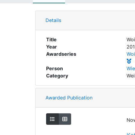
Details
Title
Woi
Year
201
Awardseries
Woi
Person
Wie
Category
Wei
Awarded Publication
Show as list
Show as grid
No