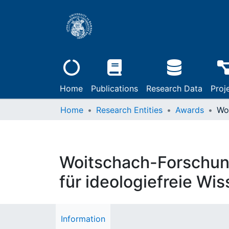
Home
Publications
Research Data
Proj
Home
Research Entities
Awards
Woitschach-Forschung
für ideologiefreie Wi
Information