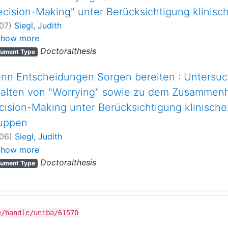
ecision-Making" unter Berücksichtigung klinisc
07
)
Siegl, Judith
necker, Hans
;
Schindler, Ludwig
Show more
Doctoralthesis
ument Type
nn Entscheidungen Sorgen bereiten : Unters
halten von "Worrying" sowie zu dem Zusammen
cision-Making unter Berücksichtigung klinischer
uppen
06
)
Siegl, Judith
necker, Hans
;
Schindler, Ludwig
Show more
Doctoralthesis
ument Type
e/handle/uniba/61570