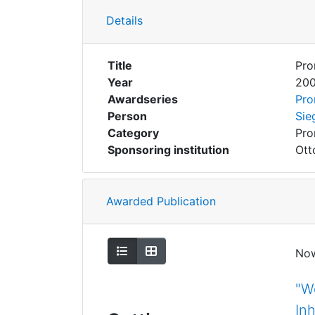
Details
Title
Pro
Year
20
Awardseries
Pro
Person
Sie
Category
Pro
Sponsoring institution
Ott
Awarded Publication
Show as list
Show as grid
No
"W
In