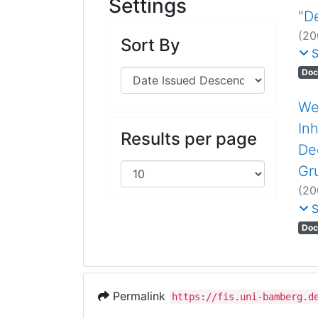
Settings
"D
(
20
Sort By
Rei
Doc
We
In
Results per page
De
Gr
(
20
Rei
Doc
Permalink
https://fis.uni-bamberg.d