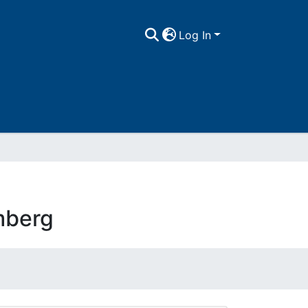
Log In
mberg