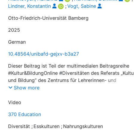
Lindner, Konstantin
;
Vogt, Sabine
Otto-Friedrich-Universität Bamberg
2025
German
10.48564/unibafd-gejxv-b3a27
Dieser Beitrag ist Teil der multimedialen Beitragsreihe
#Kultur&BildungOnline #Diversitäten des Referats „Kultu
und Bildung“ des Zentrums für Lehrerinnen- und
Lehrerbildung Bamberg. Er ist entstanden im Rahmen d
Show more
von der Stiftung Innovation in der Hochschullehre
geförderten Projekts „DiKuLe: Digitale Kulturen der Leh
Video
entwickeln“ an der Otto-Friedrich-Universität Bamberg.
370 Education
Projektleitung/Herausgeber*innen der Beitragsreihe:
Adrianna Hlukhovych, Dominik Herrmann, Konstantin
Diversität
;
Esskulturen
;
Nahrungskulturen
Lindner, Sabine Vogt.