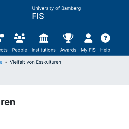
University of Bamberg
FIS
ects
People
Institutions
Awards
My FIS
Help
ta
Vielfalt von Esskulturen
uren