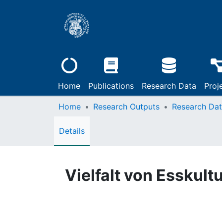
Home
Publications
Research Data
Proj
Home
Research Outputs
Research Da
Details
Vielfalt von Esskult