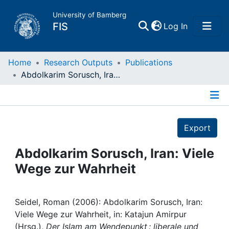
University of Bamberg
(current)
FIS
Log In
Home
Home
Research Outputs
Publications
Abdolkarim Sorusch, Iran: Viele Wege zur Wahrheit
Publications
Details
Research Data
Export
Projects
Abdolkarim Sorusch, Iran: Viele
Wege zur Wahrheit
People
Institutions
Seidel, Roman (2006): Abdolkarim Sorusch, Iran:
Viele Wege zur Wahrheit, in: Katajun Amirpur
(Hrsg.),
Der Islam am Wendepunkt : liberale und