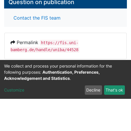
Question on publication
Contact the FIS team
Permalink
https://fis.uni-
bamberg.de/handle/uniba/44528
We collect and process your personal information for the
following purposes:
Authentication, Preferences,
Contact
Acknowledgement and Statistics
.
Legal Notice
Data Protection
Customize
Decline
That's ok
ORCID
Barcelona Declaration
Info on research and publishing
Professor Catalogue