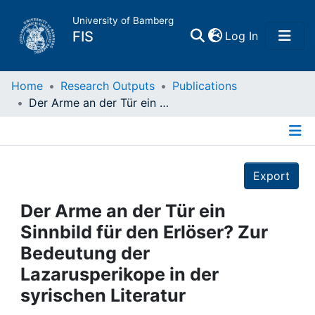
University of Bamberg
(current)
FIS
Log In
Home
Home
Research Outputs
Publications
Der Arme an der Tür ein Sinnbild für den Erlöser? Zur Bedeutung der Lazarusperikope in der syrischen Literatur
Publications
Details
Research Data
Export
Projects
Der Arme an der Tür ein
Sinnbild für den Erlöser? Zur
People
Bedeutung der
Lazarusperikope in der
Institutions
syrischen Literatur