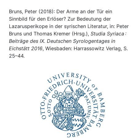
Awards
Bruns, Peter (2018): Der Arme an der Tür ein
My FIS
Sinnbild für den Erlöser? Zur Bedeutung der
Lazarusperikope in der syrischen Literatur, in: Peter
Help
Bruns und Thomas Kremer (Hrsg.),
Studia Syriaca :
Beiträge des IX. Deutschen Syrologentages in
Eichstätt 2016
, Wiesbaden: Harrassowitz Verlag, S.
25–44.