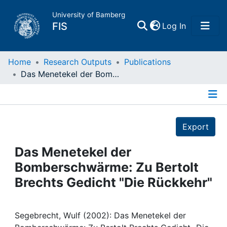
University of Bamberg
(current)
FIS
Log In
Home
Home
Research Outputs
Publications
Das Menetekel der Bomberschwärme: Zu Bertolt Brechts Gedicht "Die Rückkehr"
Publications
Details
Research Data
Export
Projects
Das Menetekel der
Bomberschwärme: Zu Bertolt
People
Brechts Gedicht "Die Rückkehr"
Institutions
Segebrecht, Wulf (2002): Das Menetekel der