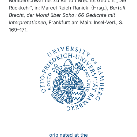
Awards
Bomberschwärme: Zu Bertolt Brechts Gedicht „Die
Rückkehr“, in: Marcel Reich-Ranicki (Hrsg.),
Bertolt
Brecht, der Mond über Soho : 66 Gedichte mit
My FIS
Interpretationen
, Frankfurt am Main: Insel-Verl., S.
169–171.
Help
originated at the