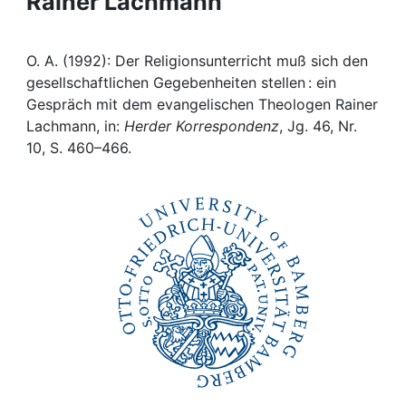
Rainer Lachmann
Awards
My FIS
O. A. (1992): Der Religionsunterricht muß sich den
gesellschaftlichen Gegebenheiten stellen : ein
Help
Gespräch mit dem evangelischen Theologen Rainer
Lachmann, in:
Herder Korrespondenz
, Jg. 46, Nr.
10, S. 460–466.