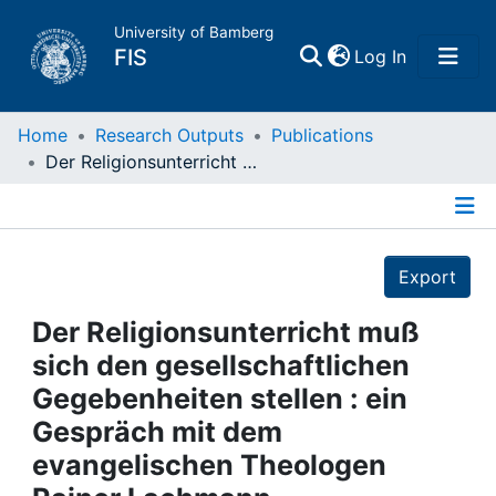
University of Bamberg
(current)
FIS
Log In
Home
Home
Research Outputs
Publications
Der Religionsunterricht muß sich den gesellschaftlichen Gegebenheiten stellen : ein Gespräch mit dem evangelischen Theologen Rainer Lachmann
Publications
Details
Research Data
Export
Projects
Der Religionsunterricht muß
sich den gesellschaftlichen
People
Gegebenheiten stellen : ein
Gespräch mit dem
Institutions
evangelischen Theologen