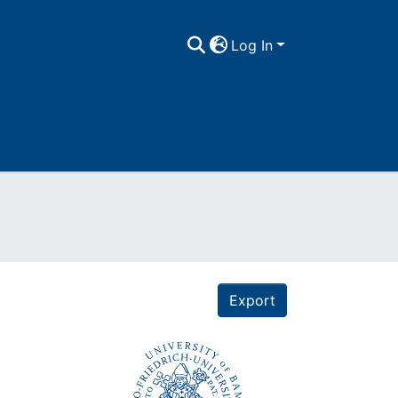
Log In
Export