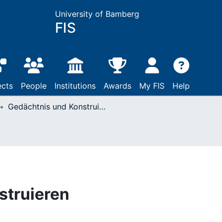
University of Bamberg
FIS
ects
People
Institutions
Awards
My FIS
Help
Gedächtnis und Konstruieren
struieren