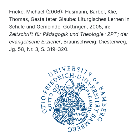
Awards
Fricke, Michael (2006): Husmann, Bärbel, Klie,
My FIS
Thomas, Gestalteter Glaube: Liturgisches Lernen in
Schule und Gemeinde: Göttingen, 2005, in:
Help
Zeitschrift für Pädagogik und Theologie : ZPT ; der
evangelische Erzieher
, Braunschweig: Diesterweg,
Jg. 58, Nr. 3, S. 319–320.