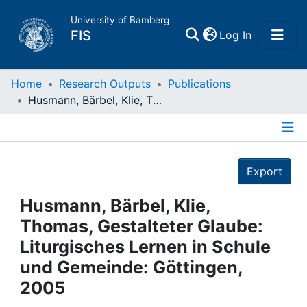
University of Bamberg
(current)
FIS
Log In
Home
Home
Research Outputs
Publications
Husmann, Bärbel, Klie, Thomas, Gestalteter Glaube: Liturgisches Lernen in Schule und Gemeinde: Göttingen, 2005
Publications
Details
Research Data
Export
Projects
Husmann, Bärbel, Klie,
Thomas, Gestalteter Glaube:
People
Liturgisches Lernen in Schule
und Gemeinde: Göttingen,
Institutions
2005